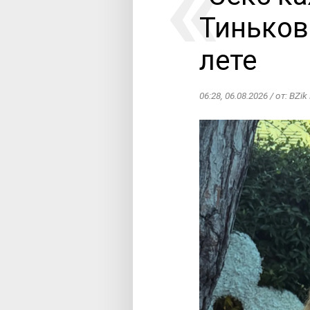
Тиньков
лете
06:28, 06.08.2026 / от: BZi