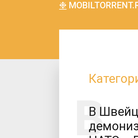
❉
MOBILTORRENT.RU
Категор
В Швейц
демониз