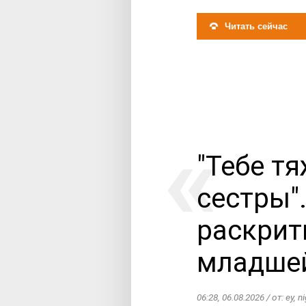
Читать сейчас
"Тебе т
сестры"
раскрит
младше
06:28, 06.08.2026 / от: ey, n