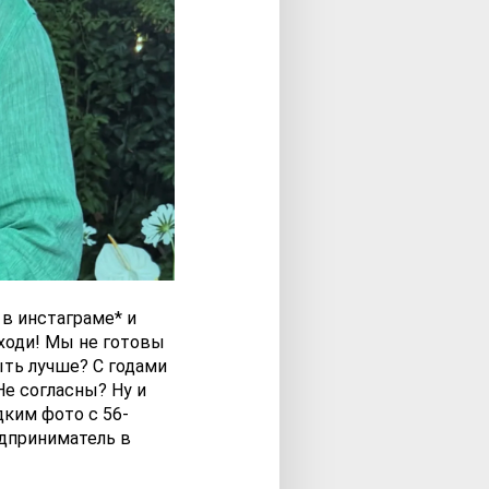
 в инстаграме* и
уходи! Мы не готовы
ыть лучше? С годами
Не согласны? Ну и
дким фото с 56-
едприниматель в