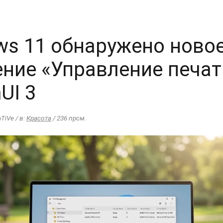
ws 11 обнаружено ново
ние «Управление печат
UI 3
aTiVe / в:
Красота
/ 236 прсм.