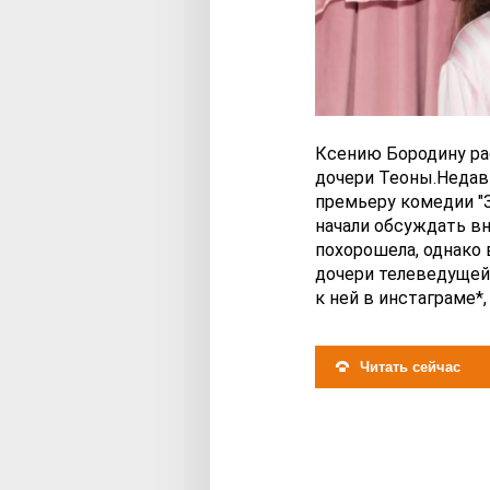
Ксению Бородину ра
дочери Теоны.Недав
премьеру комедии "З
начали обсуждать вн
похорошела, однако
дочери телеведущей
к ней в инстаграме*,
Читать сейчас