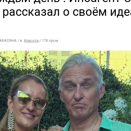
 рассказал о своём ид
k MIKO9HA / в:
Красота
/ 176 прсм.