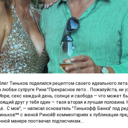
Олег Тиньков поделился рецептом своего идеального лета
в любви супруге Рине."Прекрасное лето… Пожалуйста, не 
Море, секс каждый день, солнце и свобода — что может б
оящий друг у тебя один — твоя вторая и лучшая половина. 
ё... С моё", — написал основатель "Тинькофф Банка" под ре
Тиньков** с женой РинойВ комментариях к публикации пр
ной манере поотвечал подписчикам....