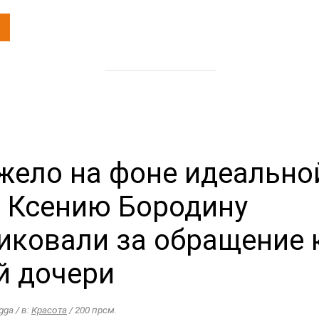
яжело на фоне идеально
. Ксению Бородину
иковали за обращение 
й дочери
igga / в:
Красота
/ 200 прсм.