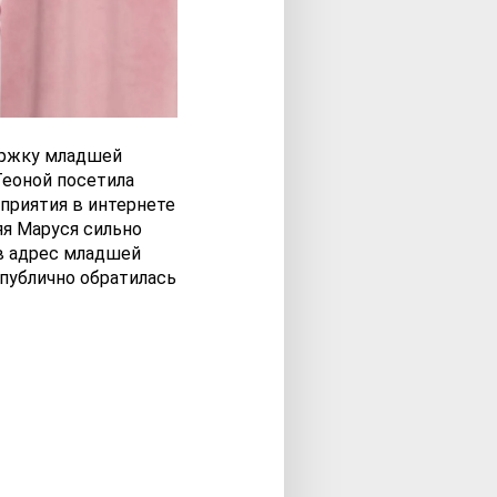
ержку младшей
Теоной посетила
оприятия в интернете
яя Маруся сильно
в адрес младшей
публично обратилась