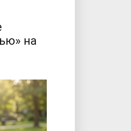
е
ью» на