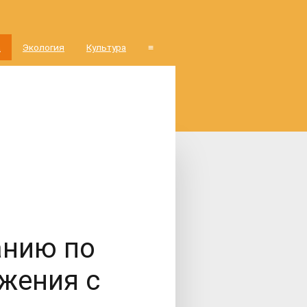
а
Экология
Культура
≡
анию по
жения с