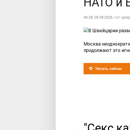
НАТО и 
06:28, 06.08.2026 / от: spray
Москва неоднократно
продолжают это игно
Читать сейчас
"Секс к