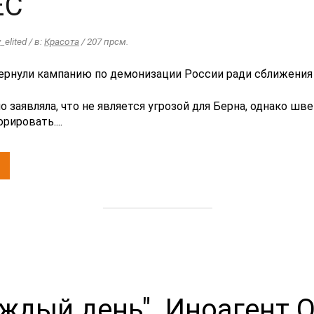
ЕС
_elited / в:
Красота
/ 207 прсм.
 заявляла, что не является угрозой для Берна, однако шв
рировать....
аждый день". Иноагент 